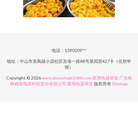
电话：1390209**
地址：中山市东凤镇小沥社区东海一路88号第四层427卡（住所申
报）
Copyright © 2026
www.bluewhale1688.com
家用电器研发
广东格
林姆斯电器科技股份有限公司
家用电器研发
版权所有
Sitemap