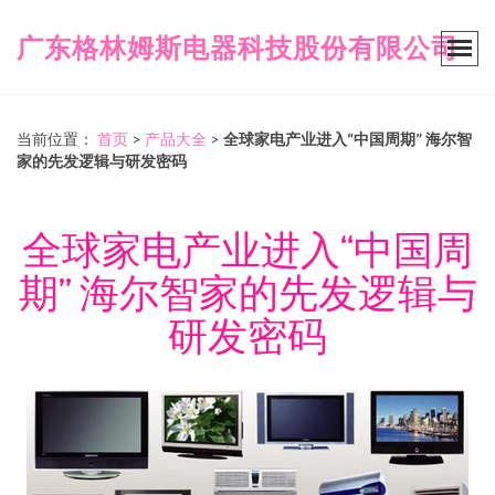
广东格林姆斯电器科技股份有限公司
当前位置：
首页
>
产品大全
>
全球家电产业进入“中国周期” 海尔智
家的先发逻辑与研发密码
全球家电产业进入“中国周
期” 海尔智家的先发逻辑与
研发密码